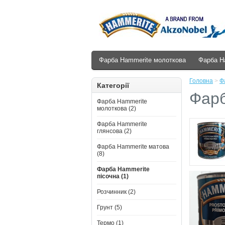
Фарба Hammerite молоткова
Фарба H
Головна
>
Ф
Категорії
Фарб
Фарба Hammerite
молоткова (2)
Фарба Hammerite
глянсова (2)
Фарба Hammerite матова
(8)
Фарба Hammerite
пісочна (1)
Розчинник (2)
Грунт (5)
Термо (1)