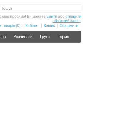
скаво просимо! Ви можете
увійти
або
створити
обліковий запис
.
 товарів (0)
Кабінет
Кошик
Оформити
чна
Розчинник
Грунт
Термо