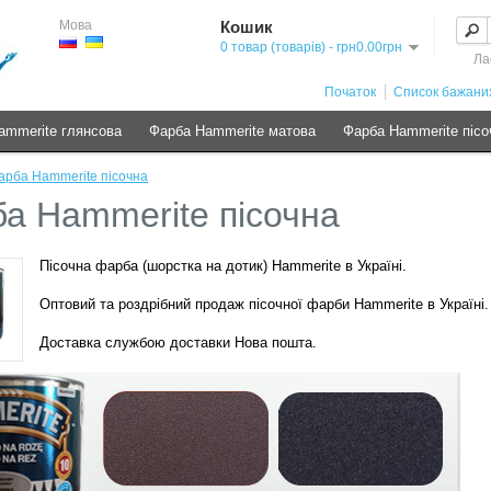
Мова
Кошик
0 товар (товарів) - грн0.00грн
Ла
Початок
Список бажаних
ammerite глянсова
Фарба Hammerite матова
Фарба Hammerite пісо
арба Hammerite пісочна
а Hammerite пісочна
Пісочна фарба (шорстка на дотик) Hammerite в Україні.
Оптовий та роздрібний продаж пісочної фарби Hammerite в Україні.
Доставка службою доставки Нова пошта.